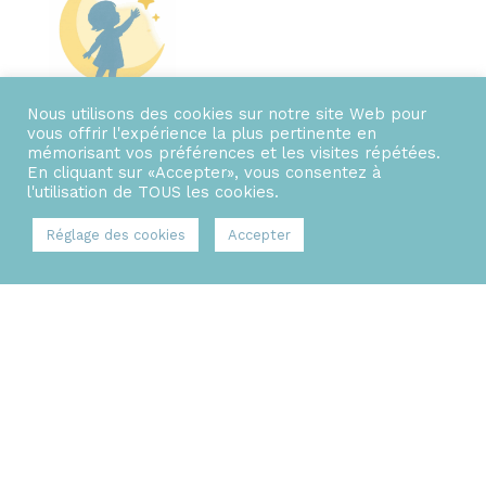
Nous utilisons des cookies sur notre site Web pour
vous offrir l'expérience la plus pertinente en
mémorisant vos préférences et les visites répétées.
En cliquant sur «Accepter», vous consentez à
l'utilisation de TOUS les cookies.
Les micro-créches
Réglage des cookies
Accepter
Les Petites Etoiles, ensemble de micro-crèches en
Gironde : Cardan, Rauzan, Ayguemorte Les Graves,
Podensac – Pédagogie bienveillante.
Accés rapides
Nos micro-créches
Nos partenaires
Solutions avec votre entreprise
Les actualités